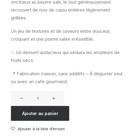
onctueux au beurre salé, le tout généreusement
recouvert de noix de cajou entières légèrement
grillées.
Un jeu de textures et de saveurs entre douceur,
croquant et une pointe salée irrésistible.
✨ Un dessert audacieux qui séduira les amateurs de
fruits secs.
📍 Fabrication maison, sans additifs – À déguster seul
ou avec un café gourmand.
quantité
de
Tartelette
Ajouter au panier
noix
de
Ajouter à la liste d’envies
cajou